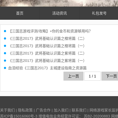
首页
活动资讯
礼包发号
【三国志游戏评测/攻略】+你的金币和资源够用吗？
《三国志2017》武将基础认识篇之橙将篇（二）
《三国志2017》武将基础认识篇之橙将篇（一）
《三国志2017》武将基础认识篇之紫将篇（二）
《三国志2017》武将基础认识篇之紫将篇（一）
血泪经验《三国志2017》主城建设指南之资源篇
上一页
1 / 1
下一页
关于我们
|
隐私政策
|
广告合作
|
加入我们
|
联系我们
|
网络游戏家长监
苏ICP备15016060号-3
增值电信业务经营许可证：
苏B2-20200883
网